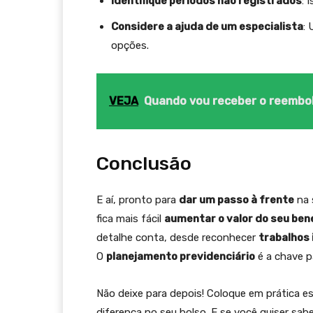
Identifique períodos não registrados
: 
Considere a ajuda de um especialista
: 
opções.
VEJA
Quando vou receber o reembol
Conclusão
E aí, pronto para
dar um passo à frente
na 
fica mais fácil
aumentar o valor do seu ben
detalhe conta, desde reconhecer
trabalhos
O
planejamento previdenciário
é a chave pa
Não deixe para depois! Coloque em prática e
diferença no seu bolso. E se você quiser sa