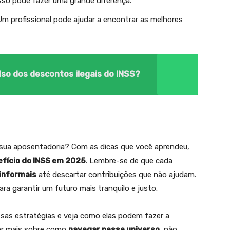
Isso pode fazer uma grande diferença.
Um profissional pode ajudar a encontrar as melhores
so dos descontos ilegais do INSS?
sua aposentadoria? Com as dicas que você aprendeu,
efício do INSS em 2025
. Lembre-se de que cada
 informais
até descartar contribuições que não ajudam.
ra garantir um futuro mais tranquilo e justo.
ssas estratégias e veja como elas podem fazer a
ber mais sobre como
navegar nesse universo
, não