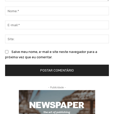
Comentário:
No
E-
mai
Sit
Salve meu nome, e-mail e site neste navegador para a
próxima vez que eu comentar.
- Publicidade -