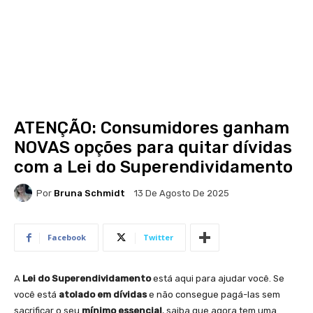
ATENÇÃO: Consumidores ganham
NOVAS opções para quitar dívidas
com a Lei do Superendividamento
Por
Bruna Schmidt
13 De Agosto De 2025
Facebook
Twitter
A
Lei do Superendividamento
está aqui para ajudar você. Se
você está
atolado em dívidas
e não consegue pagá-las sem
sacrificar o seu
mínimo essencial
, saiba que agora tem uma