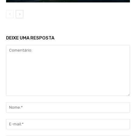
DEIXE UMA RESPOSTA
Comentário:
No
E-
mai