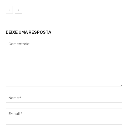
DEIXE UMA RESPOSTA
Comentário:
No
E-
mai
Sit