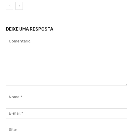
DEIXE UMA RESPOSTA
Comentário:
No
E-
mai
Sit