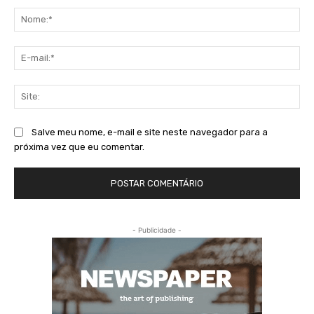
No
E-
mai
Sit
Salve meu nome, e-mail e site neste navegador para a
próxima vez que eu comentar.
- Publicidade -