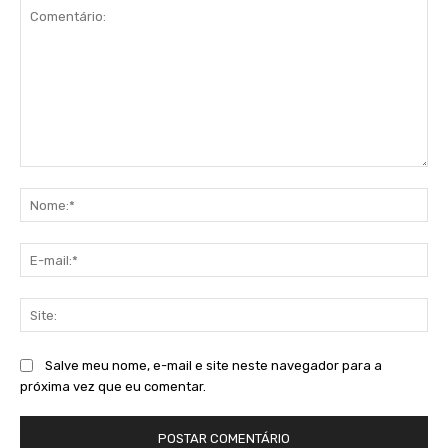
Comentário:
No
E-
mai
Sit
Salve meu nome, e-mail e site neste navegador para a
próxima vez que eu comentar.