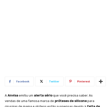
Facebook
Twitter
Pinterest
A
Anvisa
emitiu um
alerta sério
que você precisa saber. As
vendas de uma famosa marca de
próteses de silicone
para
cirurgias de mama e glúteos estão suspensas devido à
falta de