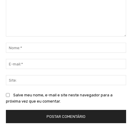
Comentário:
No
E-
mai
Sit
Salve meu nome, e-mail e site neste navegador para a
próxima vez que eu comentar.