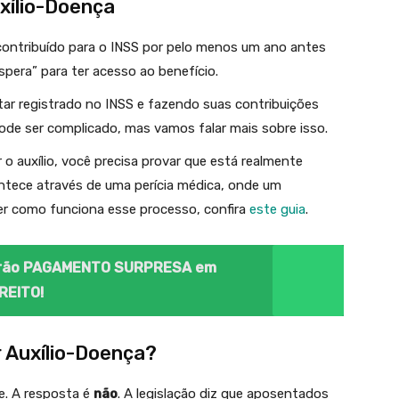
xílio-Doença
 contribuído para o INSS por pelo menos um ano antes
spera” para ter acesso ao benefício.
star registrado no INSS e fazendo suas contribuições
ode ser complicado, mas vamos falar mais sobre isso.
r o auxílio, você precisa provar que está realmente
ontece através de uma perícia médica, onde um
ber como funciona esse processo, confira
este g
u
ia
.
terão PAGAMENTO SURPRESA em
REITO!
Auxílio-Doença?
e. A resposta é
não
. A legislação diz que aposentados