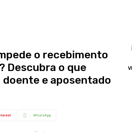
impede o recebimento
a? Descubra o que
V
á doente e aposentado
nterest
WhatsApp