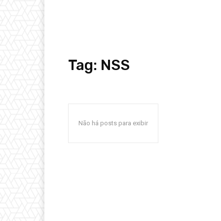
Tag:
NSS
Não há posts para exibir