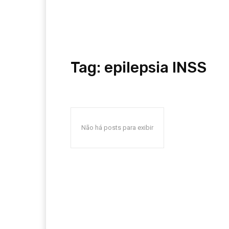
Tag:
epilepsia INSS
Não há posts para exibir