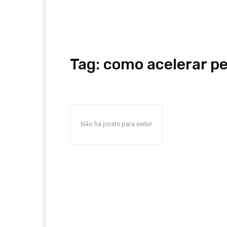
Tag:
como acelerar pe
Não há posts para exibir