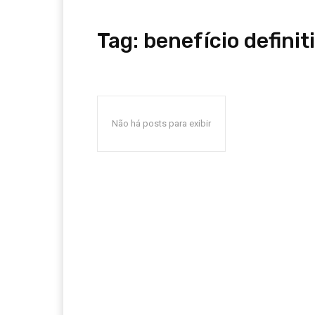
Tag:
benefício definit
Não há posts para exibir