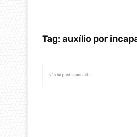
Tag:
auxílio por inca
Não há posts para exibir