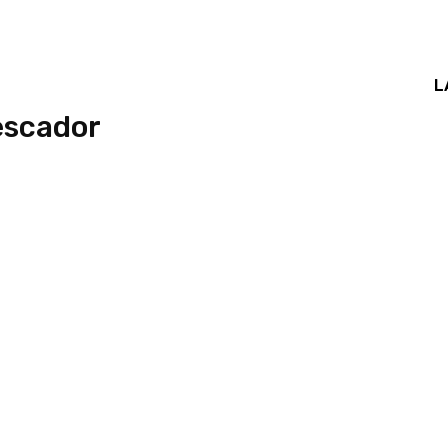
L
escador