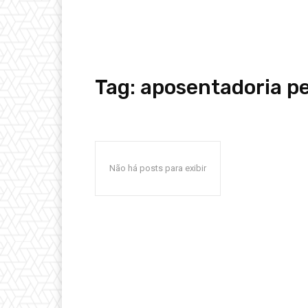
Tag:
aposentadoria p
Não há posts para exibir