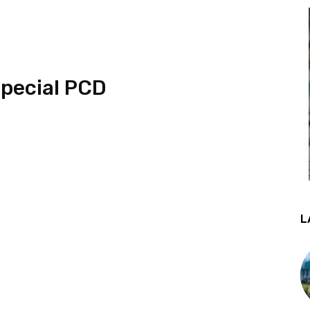
special PCD
L