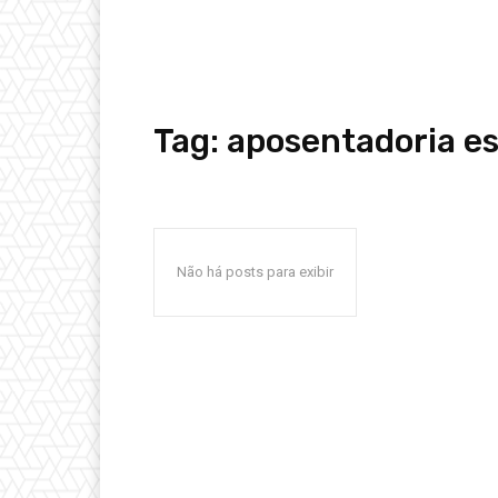
Tag:
aposentadoria e
Não há posts para exibir