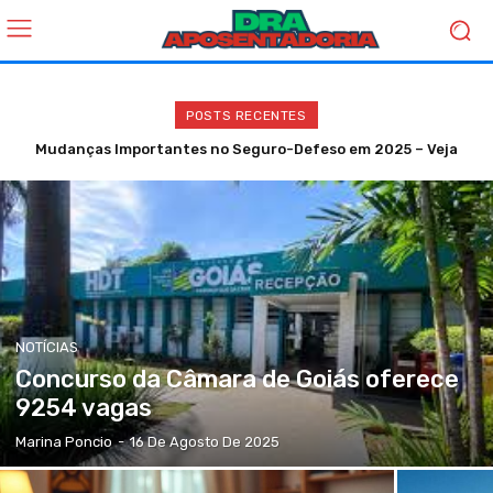
POSTS RECENTES
Mudanças Importantes no Seguro-Defeso em 2025 – Veja
Justiça bloqueia Hytalo Santos nas redes sociais
NOTÍCIAS
Concurso da Câmara de Goiás oferece
9254 vagas
Marina Poncio
-
16 De Agosto De 2025